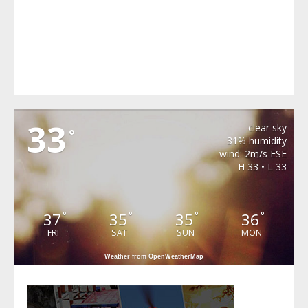
METEO BURJUC
33
clear sky
°
31% humidity
wind: 2m/s ESE
H 33 • L 33
37
35
35
36
°
°
°
°
FRI
SAT
SUN
MON
Weather from OpenWeatherMap