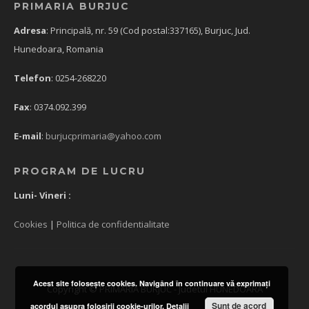
PRIMARIA BURJUC
Adresa
: Principală, nr. 59 (Cod postal:337165), Burjuc, Jud.
Hunedoara, Romania
Telefon
: 0254-268220
Fax
: 0374.092.399
E-mail
:
burjucprimaria@yahoo.com
PROGRAM DE LUCRU
Luni- Vineri :
Cookies
|
Politica de confidentialitate
Acest site foloseşte cookies. Navigând în continuare vă exprimaţi
Copyright © PRIMARIA BURJUC - Judetul HUNEDOARA
Sunt de acord
acordul asupra folosirii cookie-urilor.
Detalii