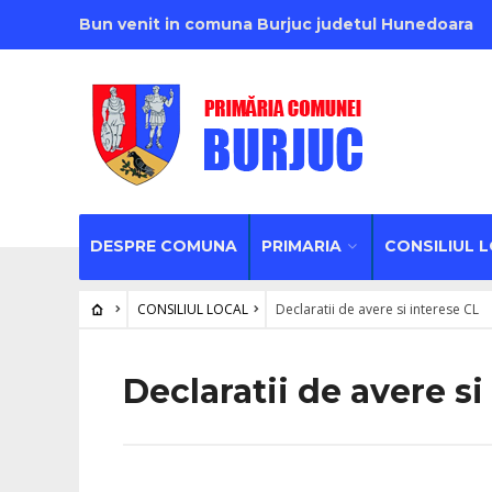
Bun venit in comuna Burjuc judetul Hunedoara
DESPRE COMUNA
PRIMARIA
CONSILIUL 
CONSILIUL LOCAL
Declaratii de avere si interese CL
Declaratii de avere si