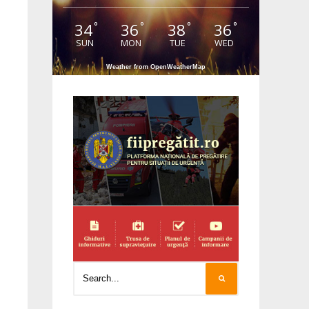
34
36
38
36
°
°
°
°
SUN
MON
TUE
WED
Weather from OpenWeatherMap