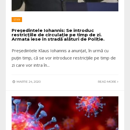
STIRI
Președintele Iohannis: Se introduc
restricțiile de circulație pe timp de zi.
Armata iese în stradă alături de Poliție.
Președintele Klaus Iohannis a anunțat, în urmă cu
puțin timp, că se vor introduce restricțiile pe timp de
zi care vor intra în
...
MARTIE 24, 2020
READ MORE