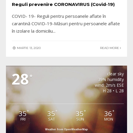
Reguli prevenire CORONAVIRUS (Covid-19)
COVID- 19- Reguli pentru persoanele aflate în
carantină COVID-19-Măsuri pentru persoanele aflate
în izolare la domiciliu
...
MARTIE 13, 2020
READ MORE
METEO BURJUC
28
clear sky
°
39% humidity
wind: 2m/s ESE
H 28 • L 28
35
35
35
36
°
°
°
°
FRI
SAT
SUN
MON
Weather from OpenWeatherMap