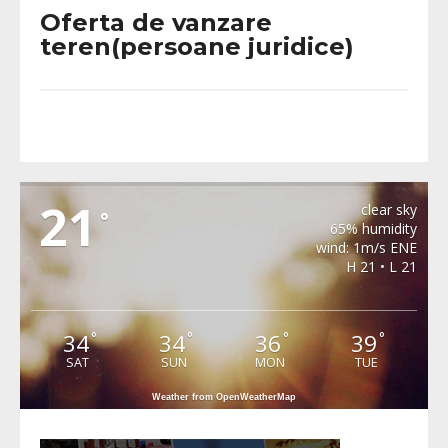
Oferta de vanzare
teren(persoane juridice)
METEO BURJUC
21
clear sky
°
65% humidity
wind: 1m/s ENE
H 21 • L 21
34
34
36
39
°
°
°
°
SAT
SUN
MON
TUE
Weather from OpenWeatherMap