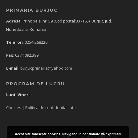
PRIMARIA BURJUC
Adresa
: Principală, nr. 59 (Cod postal:337165), Burjuc, Jud.
Hunedoara, Romania
Telefon
: 0254-268220
Fax
: 0374.092.399
E-mail
:
burjucprimaria@yahoo.com
PROGRAM DE LUCRU
Luni- Vineri :
Cookies
|
Politica de confidentialitate
Acest site foloseşte cookies. Navigând în continuare vă exprimaţi
Copyright © PRIMARIA BURJUC - Judetul HUNEDOARA