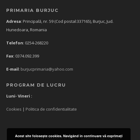
PRIMARIA BURJUC
Adresa
: Principală, nr. 59 (Cod postal:337165), Burjuc, Jud.
Hunedoara, Romania
Telefon
: 0254-268220
Fax
: 0374.092.399
E-mail
:
burjucprimaria@yahoo.com
PROGRAM DE LUCRU
Luni- Vineri :
Cookies
|
Politica de confidentialitate
Acest site foloseşte cookies. Navigând în continuare vă exprimaţi
Copyright © PRIMARIA BURJUC - Judetul HUNEDOARA