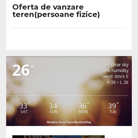
Oferta de vanzare
teren(persoane fizice)
METEO BURJUC
26
clear sky
°
50% humidity
wind: 0m/s E
H 26 • L 26
33
34
36
39
°
°
°
°
SAT
SUN
MON
TUE
Weather from OpenWeatherMap