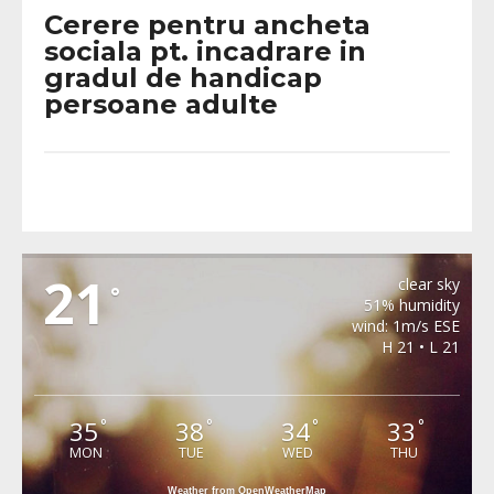
Cerere pentru ancheta
sociala pt. incadrare in
gradul de handicap
persoane adulte
METEO BURJUC
21
clear sky
°
51% humidity
wind: 1m/s ESE
H 21 • L 21
35
38
34
33
°
°
°
°
MON
TUE
WED
THU
Weather from OpenWeatherMap